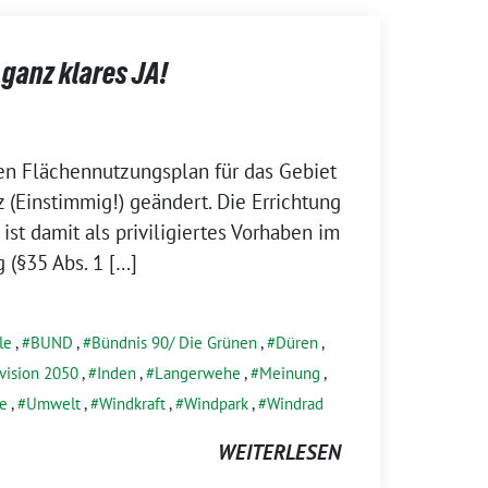
ganz klares JA!
en Flächennutzungsplan für das Gebiet
 (Einstimmig!) geändert. Die Errichtung
st damit als priviligiertes Vorhaben im
 (§35 Abs. 1 […]
le
,
BUND
,
Bündnis 90/ Die Grünen
,
Düren
,
vision 2050
,
Inden
,
Langerwehe
,
Meinung
,
e
,
Umwelt
,
Windkraft
,
Windpark
,
Windrad
WEITERLESEN