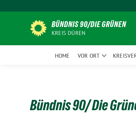
Weiter
zum
Inhalt
BÜNDNIS 90/DIE GRÜNEN
KREIS DÜREN
HOME
VOR ORT
KREISVE
Zeige
Untermenü
Bündnis 90/ Die Grü