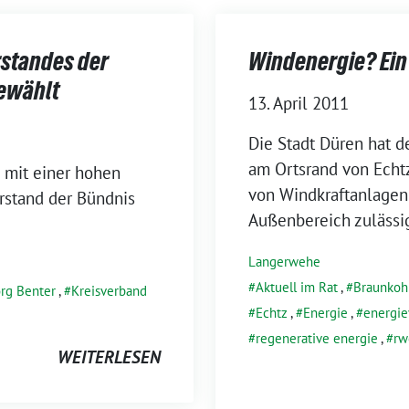
rstandes der
Windenergie? Ein 
gewählt
13. April 2011
Die Stadt Düren hat d
am Ortsrand von Echtz
 mit einer hohen
von Windkraftanlagen i
rstand der Bündnis
Außenbereich zulässig
Langerwehe
Aktuell im Rat
,
Braunkoh
örg Benter
,
Kreisverband
Echtz
,
Energie
,
energie
regenerative energie
,
rw
WEITERLESEN