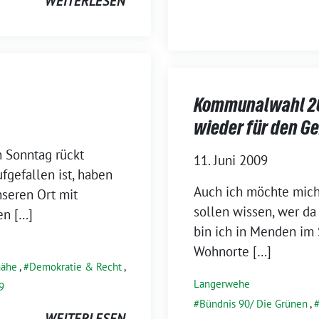
WEITERLESEN
Kommunalwahl 200
wieder für den G
 Sonntag rückt
11. Juni 2009
fgefallen ist, haben
Auch ich möchte mich 
nseren Ort mit
sollen wissen, wer da 
en […]
bin ich in Menden im
Wohnorte […]
nähe
,
Demokratie & Recht
,
Langerwehe
9
Bündnis 90/ Die Grünen
,
WEITERLESEN