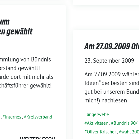
zum
en gewählt
Am 27.09.2009 Ol
sammlung von Bündnis
23. September 2009
orstand gewählt!
Am 27.09.2009 wähle
rde dort mit mehr als
Ideen“ die besten sin
häftsführer gewählt!
gut bei unserem Bunde
mich!) nachlesen
Langerwehe
,
Internes
,
Kreisverband
Aktivitäten
,
Bündnis 90/
Oliver Krischer
,
wahl 20