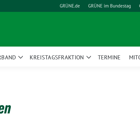
GRÜNE.de
GRÜNE im Bundestag
RBAND
KREISTAGSFRAKTION
TERMINE
MIT
Zeige
Zeige
Untermenü
Untermenü
nen