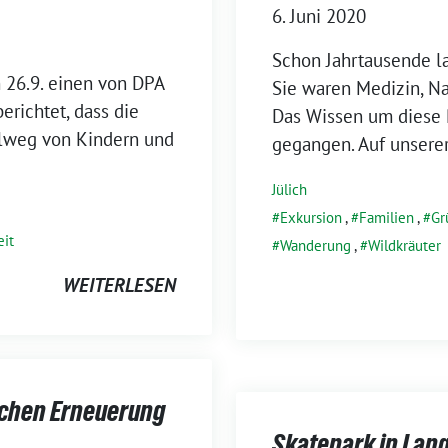
6. Juni 2020
Schon Jahrtausende l
 26.9. einen von DPA
Sie waren Medizin, N
berichtet, dass die
Das Wissen um diese P
ulweg von Kindern und
gegangen. Auf unsere
Jülich
Exkursion
,
Familien
,
Gr
eit
Wanderung
,
Wildkräuter
WEITERLESEN
schen Erneuerung
Skatepark in Lan