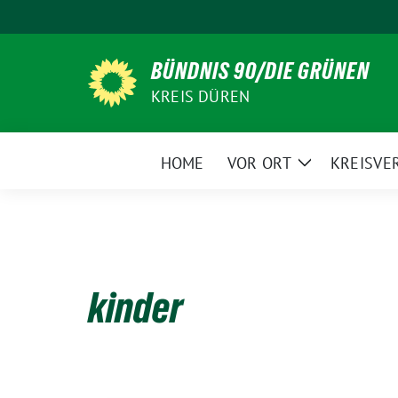
Weiter
zum
Inhalt
BÜNDNIS 90/DIE GRÜNEN
KREIS DÜREN
HOME
VOR ORT
KREISVE
Zeige
Untermenü
kinder