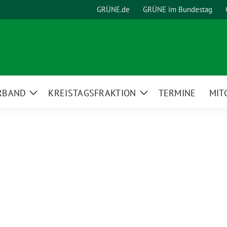
GRÜNE.de
GRÜNE im Bundestag
RBAND
KREISTAGSFRAKTION
TERMINE
MIT
Zeige
Zeige
Untermenü
Untermenü