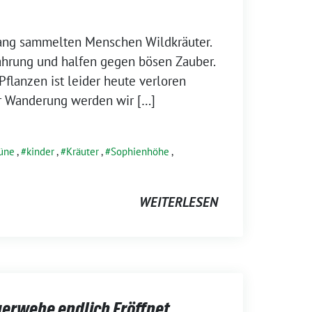
ang sammelten Menschen Wildkräuter.
ahrung und halfen gegen bösen Zauber.
flanzen ist leider heute verloren
r Wanderung werden wir […]
üne
,
kinder
,
Kräuter
,
Sophienhöhe
,
WEITERLESEN
gerwehe endlich Eröffnet