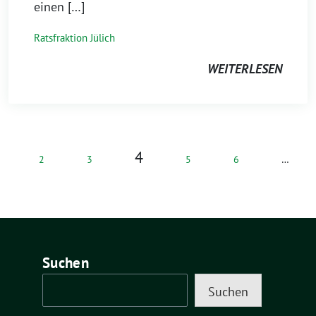
einen […]
Ratsfraktion Jülich
WEITERLESEN
4
2
3
5
6
…
Suchen
Suchen