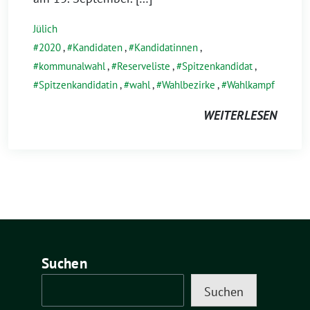
Jülich
2020
,
Kandidaten
,
Kandidatinnen
,
kommunalwahl
,
Reserveliste
,
Spitzenkandidat
,
Spitzenkandidatin
,
wahl
,
Wahlbezirke
,
Wahlkampf
WEITERLESEN
Suchen
Suchen