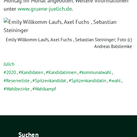
Montag im Monat angeboten. Weitere Informationen
unter
www.gruene-juelich.de
.
Emily Willkomm-Laufs, Axel Fuchs , Sebastian Steininger; Foto (c)
Andreas Balsliemke
Jülich
2020
,
Kandidaten
,
Kandidatinnen
,
kommunalwahl
,
Reserveliste
,
Spitzenkandidat
,
Spitzenkandidatin
,
wahl
,
Wahlbezirke
,
Wahlkampf
Suchen