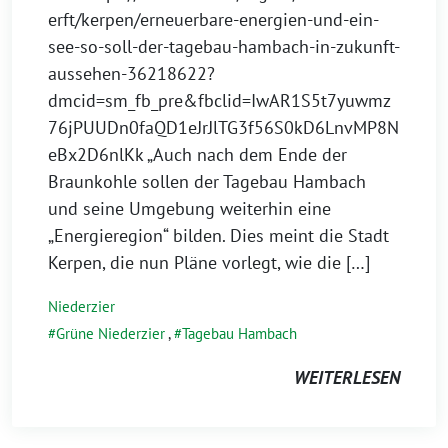
erft/kerpen/erneuerbare-energien-und-ein-
see-so-soll-der-tagebau-hambach-in-zukunft-
aussehen-36218622?
dmcid=sm_fb_pre&fbclid=IwAR1S5t7yuwmz
76jPUUDn0faQD1eJrJlTG3f56S0kD6LnvMP8N
eBx2D6nlKk „Auch nach dem Ende der
Braunkohle sollen der Tagebau Hambach
und seine Umgebung weiterhin eine
„Energieregion“ bilden. Dies meint die Stadt
Kerpen, die nun Pläne vorlegt, wie die […]
Niederzier
Grüne Niederzier
,
Tagebau Hambach
WEITERLESEN