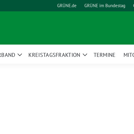
GRÜNE.de
GRÜNE im Bundestag
RBAND
KREISTAGSFRAKTION
TERMINE
MIT
Zeige
Zeige
Untermenü
Untermenü