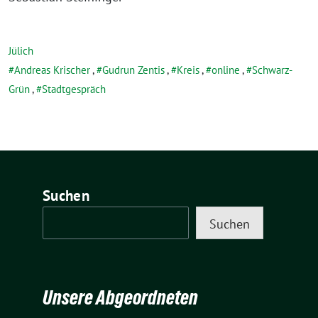
Jülich
Andreas Krischer
,
Gudrun Zentis
,
Kreis
,
online
,
Schwarz-
Grün
,
Stadtgespräch
Suchen
Suchen
Unsere Abgeordneten