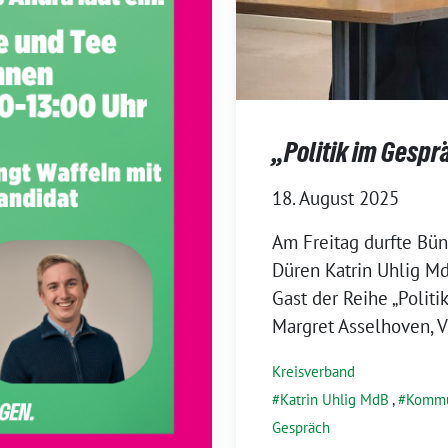
„Politik im Gespr
18. August 2025
Am Freitag durfte Bü
Düren Katrin Uhlig M
Gast der Reihe „Politi
Margret Asselhoven, V
Kreisverband
Katrin Uhlig MdB
,
Kommu
Gespräch