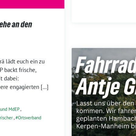
ehe an den
ä lädt euch ein zu
 backt frische,
t dabei:
sere engagierten […]
eund MdEP
,
rischer
,
Ortsverband