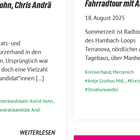
Fahrradtour mit A
Hohn, Chris Andrä
18. August 2025
Sommerzeit ist Radtou
des Hambach-Loops So
ats- und
Terranova, nördlicher
urzerhand in den
Tagebaus, über Manhe
n. Ursprünglich war
doch eine Vielzahl
Kreisverband
,
Merzenich
Kandidat*innen […]
Antje Grothus MdL
,
Krei
Strukturwandel
sterkandidatin Astrid Hohn
,
andratskandidat Andi
WEITERLESEN