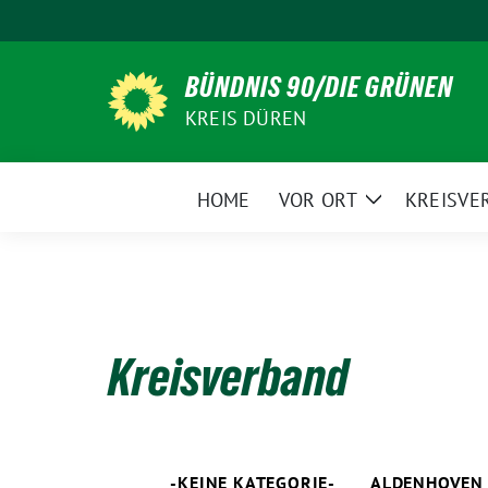
Weiter
zum
Inhalt
BÜNDNIS 90/DIE GRÜNEN
KREIS DÜREN
HOME
VOR ORT
KREISVE
Zeige
Untermenü
Kreisverband
-KEINE KATEGORIE-
ALDENHOVEN