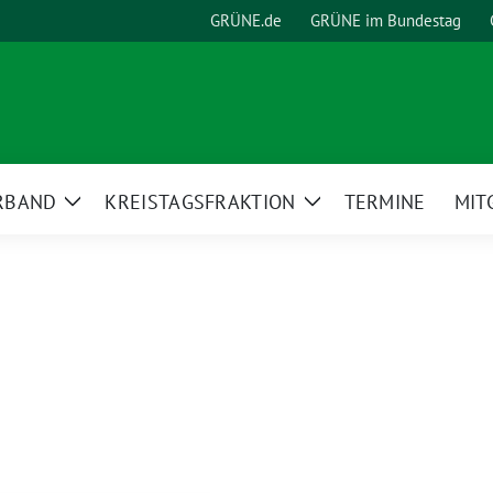
GRÜNE.de
GRÜNE im Bundestag
RBAND
KREISTAGSFRAKTION
TERMINE
MIT
Zeige
Zeige
Untermenü
Untermenü