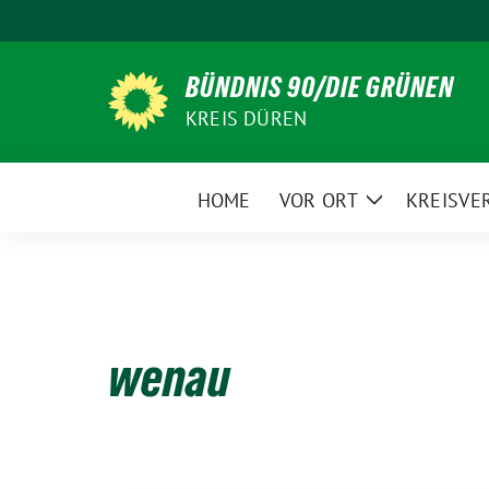
Weiter
zum
Inhalt
BÜNDNIS 90/DIE GRÜNEN
KREIS DÜREN
HOME
VOR ORT
KREISVE
Zeige
Untermenü
wenau