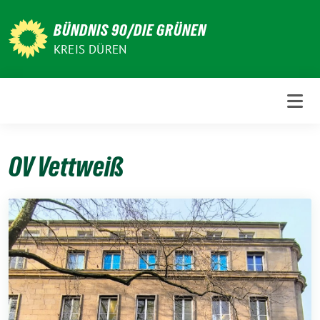
Weiter
zum
BÜNDNIS 90/DIE GRÜNEN
Inhalt
KREIS DÜREN
OV Vettweiß