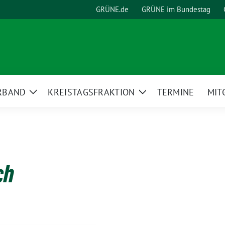
GRÜNE.de
GRÜNE im Bundestag
RBAND
KREISTAGSFRAKTION
TERMINE
MIT
Zeige
Zeige
Untermenü
Untermenü
ch