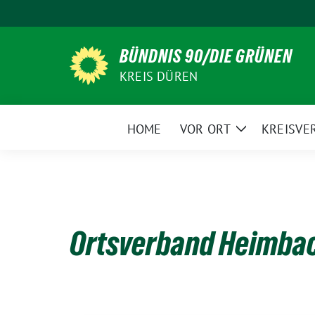
Weiter
zum
Inhalt
BÜNDNIS 90/DIE GRÜNEN
KREIS DÜREN
HOME
VOR ORT
KREISVE
Zeige
Untermenü
Ortsverband Heimba