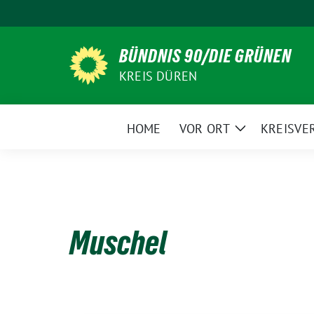
Weiter
zum
Inhalt
BÜNDNIS 90/DIE GRÜNEN
KREIS DÜREN
HOME
VOR ORT
KREISVE
Zeige
Untermenü
Muschel