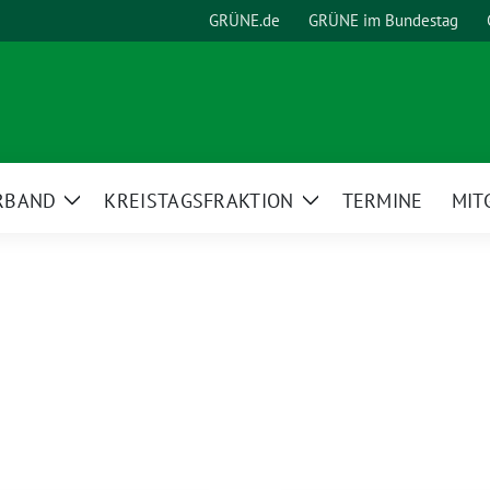
GRÜNE.de
GRÜNE im Bundestag
RBAND
KREISTAGSFRAKTION
TERMINE
MIT
Zeige
Zeige
Untermenü
Untermenü