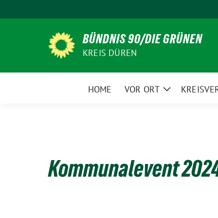
Weiter
zum
Inhalt
BÜNDNIS 90/DIE GRÜNEN
KREIS DÜREN
HOME
VOR ORT
KREISVE
Zeige
Untermenü
Kommunalevent 202