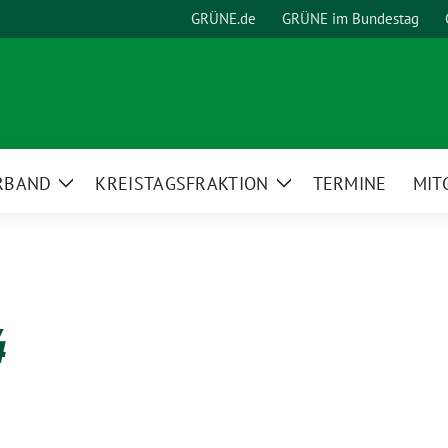
GRÜNE.de
GRÜNE im Bundestag
RBAND
KREISTAGSFRAKTION
TERMINE
MIT
Zeige
Zeige
Untermenü
Untermenü
4