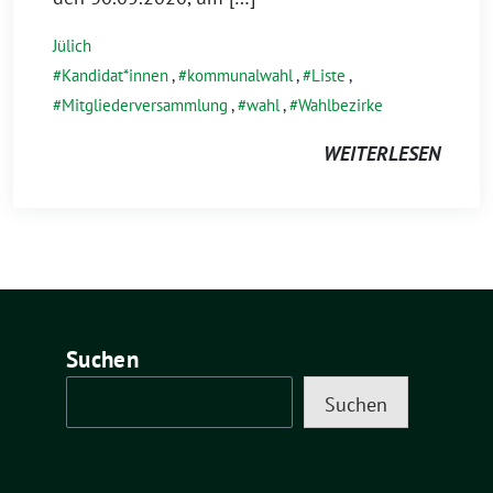
Jülich
Kandidat*innen
,
kommunalwahl
,
Liste
,
Mitgliederversammlung
,
wahl
,
Wahlbezirke
WEITERLESEN
Suchen
Suchen