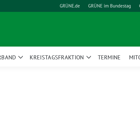
GRÜNE.de
GRÜNE im Bundestag
RBAND
KREISTAGSFRAKTION
TERMINE
MIT
Zeige
Zeige
Untermenü
Untermenü