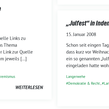
a
„Julfest“ in Inde
15. Januar 2008
uelle Links zu
as Thema
Schon seit eingen Ta
 Link zur Quelle
dass kurz vor Weihna
em jeweils […]
ein so genannten „Julf
eingeladen hatte woh
tremismus
Langerwehe
Demokratie & Recht
,
La
WEITERLESEN