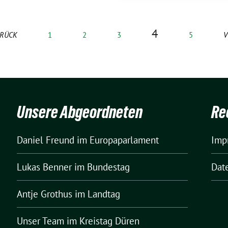
4
RÜCK
1
2
3
5
V
Unsere Abgeordneten
Re
Daniel Freund
im Europaparlament
Imp
Lukas Benner
im Bundestag
Dat
Antje Grothus
im Landtag
Unser Team
im Kreistag Düren