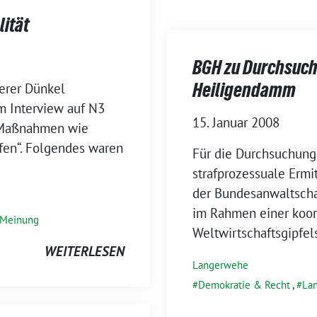
lität
BGH zu Durchsuch
Heiligendamm
derer Dünkel
m Interview auf N3
15. Januar 2008
 Maßnahmen wie
afen“. Folgendes waren
Für die Durchsuchun
strafprozessuale Erm
der Bundesanwaltscha
im Rahmen einer koor
Meinung
Weltwirtschaftsgipfel
WEITERLESEN
Langerwehe
Demokratie & Recht
,
La