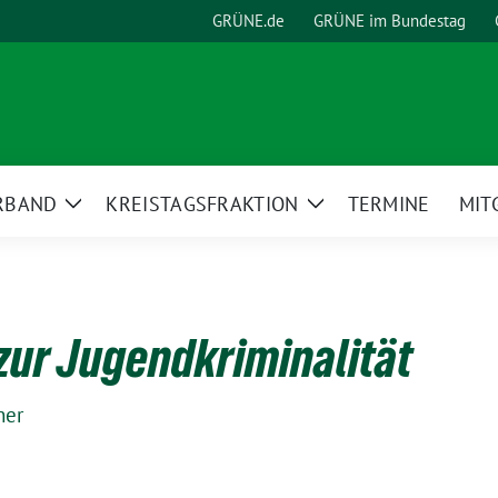
GRÜNE.de
GRÜNE im Bundestag
RBAND
KREISTAGSFRAKTION
TERMINE
MIT
Zeige
Zeige
Untermenü
Untermenü
 zur Jugendkriminalität
her