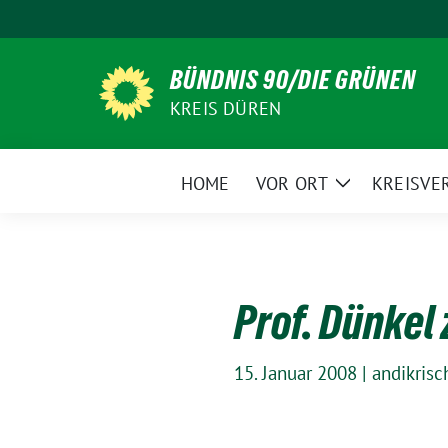
Weiter
zum
Inhalt
BÜNDNIS 90/DIE GRÜNEN
KREIS DÜREN
HOME
VOR ORT
KREISVE
Zeige
Untermenü
Prof. Dünkel
15. Januar 2008
|
andikrisc