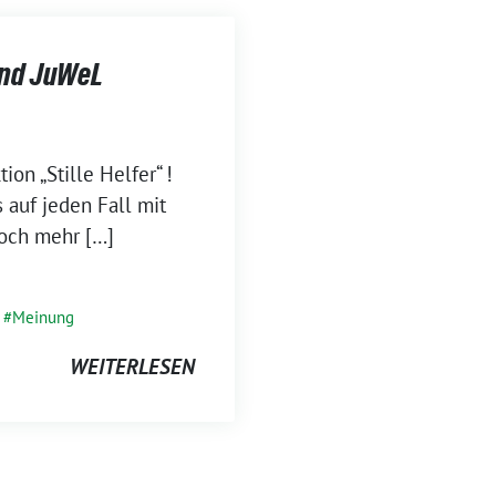
und JuWeL
ion „Stille Helfer“ !
 auf jeden Fall mit
noch mehr […]
,
Meinung
WEITERLESEN