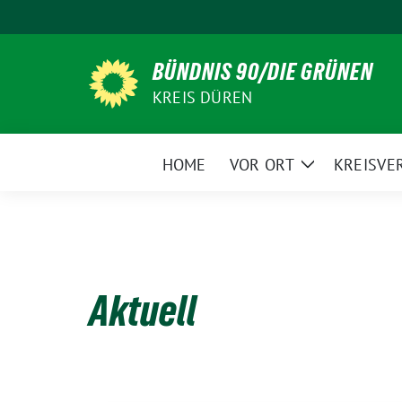
Weiter
zum
Inhalt
BÜNDNIS 90/DIE GRÜNEN
KREIS DÜREN
HOME
VOR ORT
KREISVE
Zeige
Untermenü
Aktuell