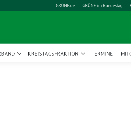
GRÜNE.de
GRÜNE im Bundestag
RBAND
KREISTAGSFRAKTION
TERMINE
MIT
Zeige
Zeige
Untermenü
Untermenü