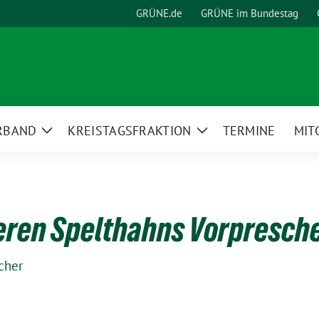
GRÜNE.de
GRÜNE im Bundestag
RBAND
KREISTAGSFRAKTION
TERMINE
MIT
Zeige
Zeige
Untermenü
Untermenü
ieren Spelthahns Vorpresch
cher