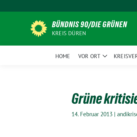
Weiter
zum
Inhalt
BÜNDNIS 90/DIE GRÜNEN
KREIS DÜREN
HOME
VOR ORT
KREISVE
Zeige
Untermenü
Grüne kritis
14. Februar 2013
|
andikris