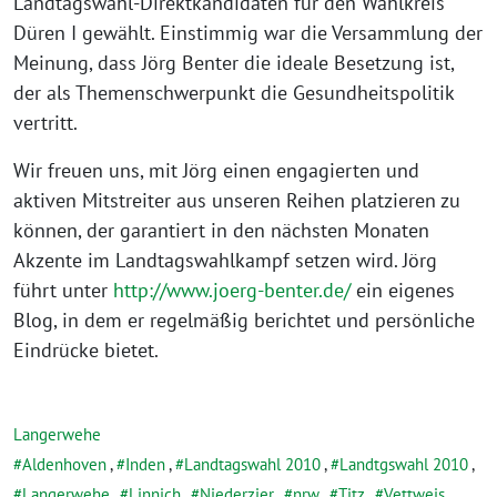
Landtagswahl-Direktkandidaten für den Wahlkreis
Düren I gewählt. Einstimmig war die Versammlung der
Meinung, dass Jörg Benter die ideale Besetzung ist,
der als Themenschwerpunkt die Gesundheitspolitik
vertritt.
Wir freuen uns, mit Jörg einen engagierten und
aktiven Mitstreiter aus unseren Reihen platzieren zu
können, der garantiert in den nächsten Monaten
Akzente im Landtagswahlkampf setzen wird. Jörg
führt unter
http://www.joerg-benter.de/
ein eigenes
Blog, in dem er regelmäßig berichtet und persönliche
Eindrücke bietet.
Langerwehe
Aldenhoven
,
Inden
,
Landtagswahl 2010
,
Landtgswahl 2010
,
Langerwehe
,
Linnich
,
Niederzier
,
nrw
,
Titz
,
Vettweis
,