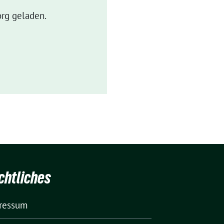
rg geladen.
chtliches
ressum