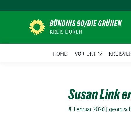
Weiter
zum
Inhalt
BÜNDNIS 90/DIE GRÜNEN
KREIS DÜREN
HOME
VOR ORT
KREISVE
Zeige
Untermenü
Susan Link e
8. Februar 2026
|
georg.sc