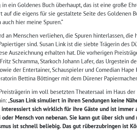
g in ein Goldenes Buch überhaupt, das ist eine große Ehr
rt auf die eigens für sie gestaltete Seite des Goldenen B
h auch hier meine Spuren.“
d an Menschen verliehen, die Spuren hinterlassen, die 
piertiger sind. Susan Link ist die siebte Trägerin des
iese Auszeichnung erhalten hat. Die vorherigen Preisträ
Fritz Schramma, Starkoch Johann Lafer, das Urgestein d
sowie der Entertainer, Schauspieler und Comedian Hape K
atorin Bettina Böttinger mit dem Dürener Papiermache
Preisträgerin im voll besetzten Theatersaal im Haus der
in: „
Susan Link simuliert in ihren Sendungen keine Nähe
interessiert sich wirklich für ihre Gäste und ist immer 
mi oder Mensch von nebenan. Sie kann gut über sich un
mus ist schnell beliebig. Das gut rüberzubringen ist K