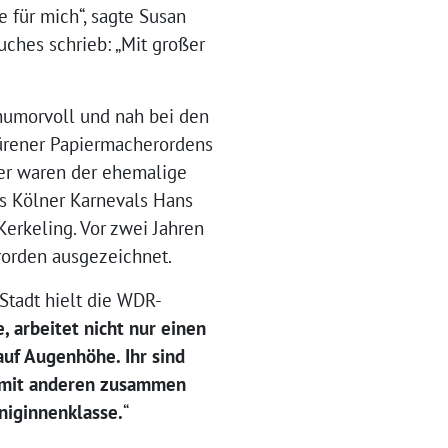
e für mich“, sagte Susan
uches schrieb: „Mit großer
humorvoll und nah bei den
 Dürener Papiermacherordens
ger waren der ehemalige
es Kölner Karnevals Hans
erkeling. Vor zwei Jahren
rorden ausgezeichnet.
 Stadt hielt die WDR-
, arbeitet nicht nur einen
auf Augenhöhe. Ihr sind
d mit anderen zusammen
öniginnenklasse.
“