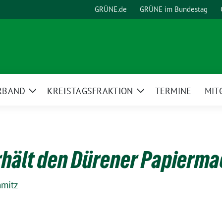
GRÜNE.de
GRÜNE im Bundestag
RBAND
KREISTAGSFRAKTION
TERMINE
MIT
Zeige
Zeige
Untermenü
Untermenü
rhält den Dürener Papierm
hmitz