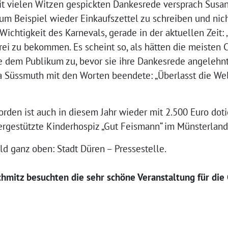
it vielen Witzen gespickten Dankesrede versprach Susan 
m Beispiel wieder Einkaufszettel zu schreiben und nicht
chtigkeit des Karnevals, gerade in der aktuellen Zeit: „
ei zu bekommen. Es scheint so, als hätten die meisten 
ie dem Publikum zu, bevor sie ihre Dankesrede angelehnt
ta Süssmuth mit den Worten beendete: „Überlasst die We
den ist auch in diesem Jahr wieder mit 2.500 Euro doti
tiergestützte Kinderhospiz „Gut Feismann“ im Münsterlan
ld ganz oben: Stadt Düren – Pressestelle.
mitz besuchten die sehr schöne Veranstaltung für die 