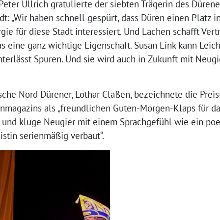
eter Ullrich gratulierte der siebten Trägerin des Düren
t: „Wir haben schnell gespürt, dass Düren einen Platz in
rgie für diese Stadt interessiert. Und Lachen schafft Ve
s eine ganz wichtige Eigenschaft. Susan Link kann Leicht
interlässt Spuren. Und sie wird auch in Zukunft mit Neug
sche Nord Dürener, Lothar Claßen, bezeichnete die Preist
nmagazins als „freundlichen Guten-Morgen-Klaps für da
und kluge Neugier mit einem Sprachgefühl wie ein poetis
listin serienmäßig verbaut“.