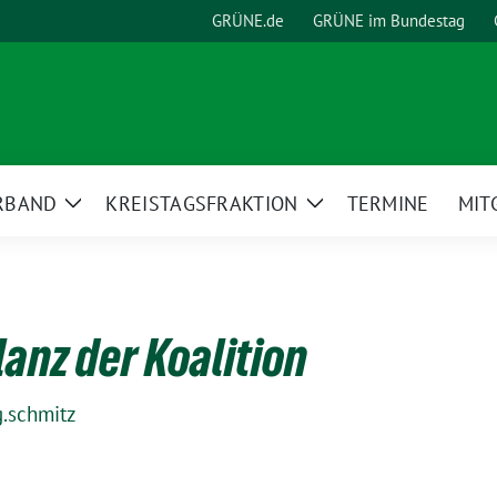
GRÜNE.de
GRÜNE im Bundestag
RBAND
KREISTAGSFRAKTION
TERMINE
MIT
Zeige
Zeige
Untermenü
Untermenü
lanz der Koalition
g.schmitz