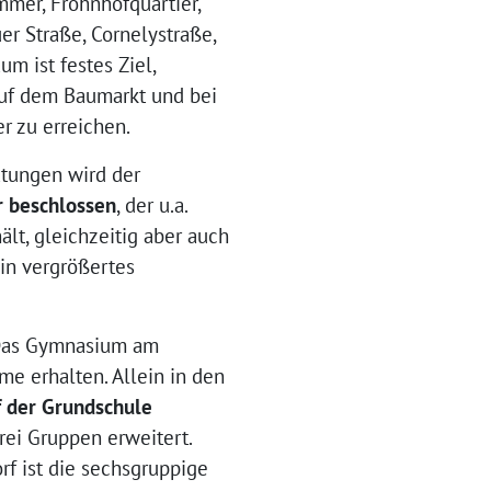
mer, Frohnhofquartier,
er Straße, Cornelystraße,
m ist festes Ziel,
 auf dem Baumarkt und bei
r zu erreichen.
atungen wird der
r beschlossen
, der u.a.
t, gleichzeitig aber auch
in vergrößertes
 Das Gymnasium am
e erhalten. Allein in den
f der Grundschule
rei Gruppen erweitert.
orf ist die sechsgruppige