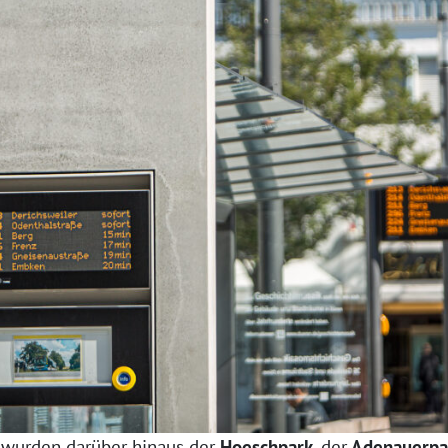
wurden darüber hinaus der
Hoeschpark
, der
Adenauerpa