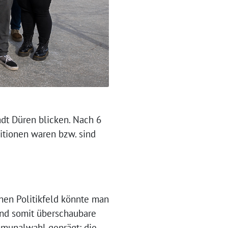
adt Düren blicken. Nach 6
litionen waren bzw. sind
nen Politikfeld könnte man
 und somit überschaubare
mmunalwahl geprägt: die