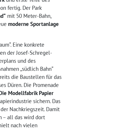
n fertig. Der Park
ad“
mit 50 Meter-Bahn,
neue
moderne Sportanlage
aum“. Eine konkrete
en der Josef-Schregel-
erplans und des
ßnahmen „südlich Bahn“
reits die Baustellen für das
ises Düren. Die Promenade
Die Modellfabrik Papier
apierindustrie sichern. Das
der Nachkriegszeit. Damit
 – all das wird dort
hielt nach vielen