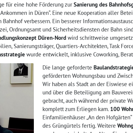
e für eine hohe Förderung zur
Sanierung des Bahnhofs
 Ankommen in Düren“. Eine neue Kooperation aller Betei
m Bahnhof verbessern. Ein besserer Informationsaustau
lizei, Ordnungsamt und Sicherheitsdiensten der Bahn sin
ndlungskonzept Düren-Nord
wird schrittweise umgesetz
en, Sanierungsträger, Quartiers-Architekten, Task Forc
nsstrategie
wurde entwickelt, inklusive Coworking, Bera
Die lange geforderte
Baulandstrategi
geförderten Wohnungsbau und Zwische
Wir haben als Stadt an der Eiswiese
und über die Beteiligung am Bauvere
gebracht, auch während der private W
komplett zum Erliegen kam.
100 Woh
Einfamilienhäuser „An den Hofgärten“
des Grüngürtels fertig. Weitere
Wohng