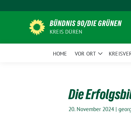
Weiter
zum
Inhalt
BÜNDNIS 90/DIE GRÜNEN
KREIS DÜREN
HOME
VOR ORT
KREISVE
Zeige
Untermenü
Die Erfolgsbi
20. November 2024
|
geor