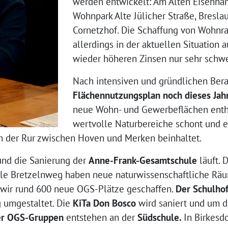
werden entwickelt: Am Alten Eisenham
Wohnpark Alte Jülicher Straße, Breslau
Cornetzhof. Die Schaffung von Wohnrau
allerdings in der aktuellen Situation
wieder höheren Zinsen nur sehr schwe
Nach intensiven und gründlichen Ber
Flächennutzungsplan noch dieses Jah
neue Wohn- und Gewerbeflächen enthäl
wertvolle Naturbereiche schont und e
h der Rur zwischen Hoven und Merken beinhaltet.
nd die Sanierung der
Anne-Frank-Gesamtschule
läuft.
ule Bretzelnweg haben neue naturwissenschaftliche Räum
 wir rund 600 neue OGS-Plätze geschaffen.
Der Schulho
 umgestaltet. Die
KiTa Don Bosco
wird saniert und um d
er OGS-Gruppen
entstehen an der
Südschule.
In Birkesd