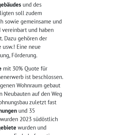
gebäudes
und des
ligten soll zudem
sch sowie gemeinsame und
d vereinbart und haben
t. Dazu gehören der
e usw.! Eine neue
tung, Förderung.
e
mit 30% Quote für
nerwerb ist beschlossen.
 eigenen Wohnraum gebaut
in Neubauten auf den Weg
ohnungsbau zuletzt fast
nungen
und 35
 wurden 2023 südöstlich
ebiete
wurden und