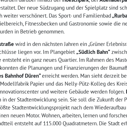
staltet. Der neue Südzugang und der Spielplatz sind scho
 weiter verschönert. Das Sport- und Familienbad
„Rurb
pielbereich, Fitnessbecken und Gastronomie sowie die 
wurden in Betrieb genommen.
straße
wird in den nächsten Jahren ein „Grüner Erlebnisr
chlüsse liegen vor. Im Plangebiet
„Südlich Bahn“
zwisch
e entsteht ein ganz neues Quartier. Im Rahmen des Mast
 konnten die Planungen und Finanzierungen der Bauma
es Bahnhof Düren“
erreicht werden. Man sieht derzeit be
 Modellfabrik Papier und das Nelly-Pütz-Kolleg des Kre
 Innovationscenter und weitere Gebäude werden folgen.
 in der Stadtentwicklung sein. Sie soll die Zukunft der P
größte Stadtentwicklungsprojekt nach dem Wiederaufbau 
inen neuen Motor. Wohnen, arbeiten, lernen und forschen
adtteil entsteht auf 115.000 Quadratmetern. Die Stadt er