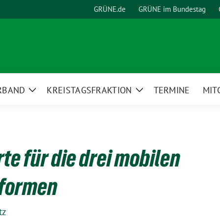
GRÜNE.de
GRÜNE im Bundestag
RBAND
KREISTAGSFRAKTION
TERMINE
MIT
Zeige
Zeige
Untermenü
Untermenü
te für die drei mobilen
tformen
tz