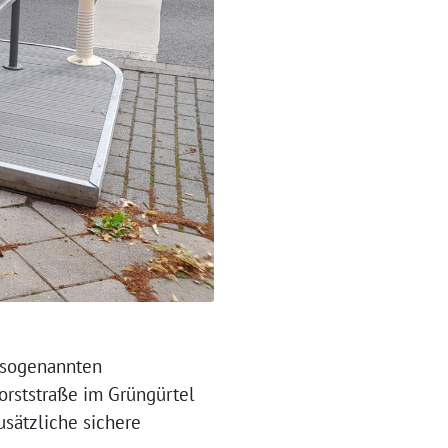
e sogenannten
horststraße im Grüngürtel
usätzliche sichere