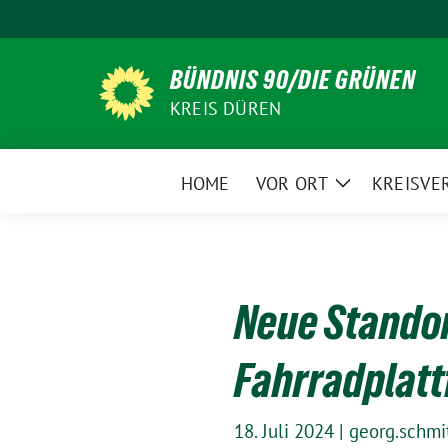
Weiter
zum
Inhalt
BÜNDNIS 90/DIE GRÜNEN
KREIS DÜREN
HOME
VOR ORT
KREISVE
Zeige
Untermenü
Neue Standor
Fahrradplat
18. Juli 2024
|
georg.schmi