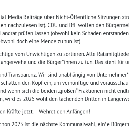
ial Media Beiträge über Nicht-Öffentliche Sitzungen str
llen nachzulesen ist). CDU und BfL wollen den Bürgerme
andrat prüfen lassen (obwohl kein Schaden entstanden i
bwohl doch eine Menge zu tun ist).
Wichtige vom Unwichtigen zu sortieren. Alle Ratsmitglied
angerwehe und die Bürger*innen zu tun. Das steht für u
t und Transparenz. Wir sind unabhängig von Unternehme
r schalten den Kopf ein, um vernünftige und voraussch
und wenn sich die beiden „großen“ Fraktionen nicht end
n, wird es 2025 wohl den lachenden Dritten in Langerw
en Kräfte jetzt. – Wehret den Anfängen!
chon 2025 ist die nächste Kommunalwahl, ein*e Bürger