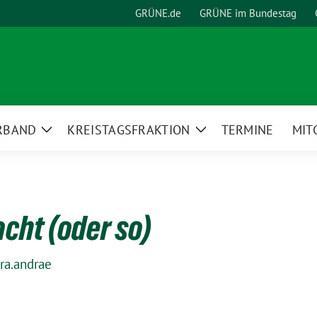
GRÜNE.de
GRÜNE im Bundestag
RBAND
KREISTAGSFRAKTION
TERMINE
MIT
Zeige
Zeige
Untermenü
Untermenü
cht (oder so)
ra.andrae