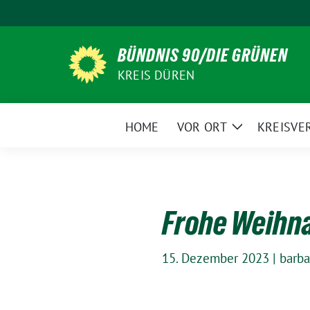
Weiter
zum
Inhalt
BÜNDNIS 90/DIE GRÜNEN
KREIS DÜREN
HOME
VOR ORT
KREISVE
Zeige
Untermenü
Frohe Weihna
15. Dezember 2023
|
barba