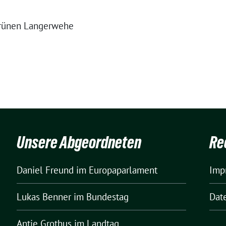
Grünen Langerwehe
Unsere Abgeordneten
Re
Daniel Freund
im Europaparlament
Imp
Lukas Benner
im Bundestag
Dat
Antje Grothus
im Landtag