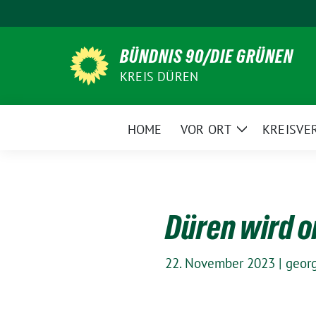
Weiter
zum
Inhalt
BÜNDNIS 90/DIE GRÜNEN
KREIS DÜREN
HOME
VOR ORT
KREISVE
Zeige
Untermenü
Düren wird 
22. November 2023
|
geor