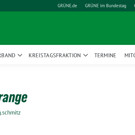
GRÜNE.de
GRÜNE im Bundestag
RBAND
KREISTAGSFRAKTION
TERMINE
MIT
Zeige
Zeige
Untermenü
Untermenü
orange
g.schmitz