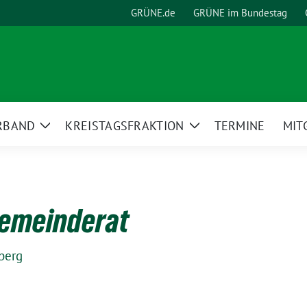
GRÜNE.de
GRÜNE im Bundestag
RBAND
KREISTAGSFRAKTION
TERMINE
MIT
Zeige
Zeige
Untermenü
Untermenü
Gemeinderat
berg