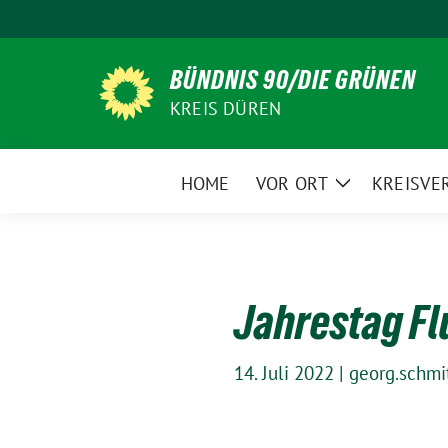
Weiter
zum
Inhalt
BÜNDNIS 90/DIE GRÜNEN
KREIS DÜREN
HOME
VOR ORT
KREISVE
Zeige
Untermenü
Jahrestag Fl
14. Juli 2022
|
georg.schmi