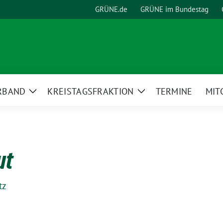
GRÜNE.de
GRÜNE im Bundestag
RBAND
KREISTAGSFRAKTION
TERMINE
MIT
Zeige
Zeige
Untermenü
Untermenü
ut
tz