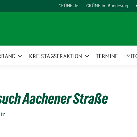
GRÜNE.de
GRÜNE im Bundestag
RBAND
KREISTAGSFRAKTION
TERMINE
MIT
Zeige
Zeige
Untermenü
Untermenü
such Aachener Straße
tz