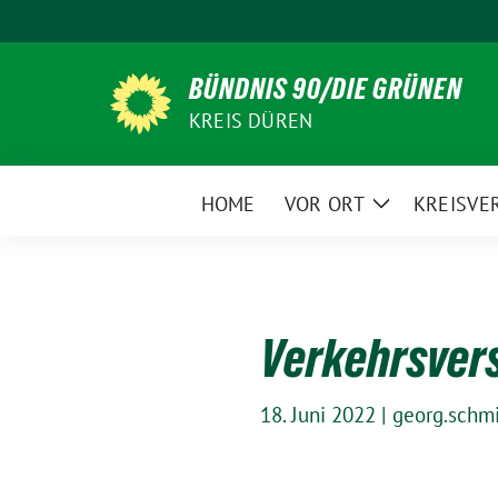
Weiter
zum
Inhalt
BÜNDNIS 90/DIE GRÜNEN
KREIS DÜREN
HOME
VOR ORT
KREISVE
Zeige
Untermenü
Verkehrsver
18. Juni 2022
|
georg.schmi