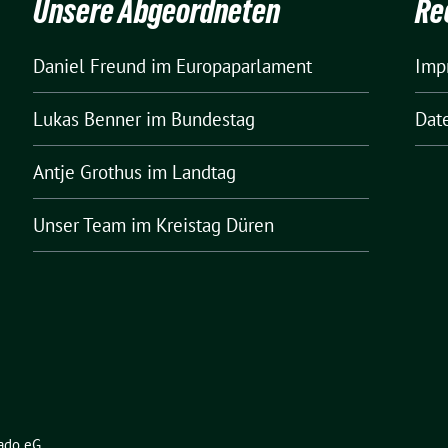
Unsere Abgeordneten
Re
Daniel Freund
im Europaparlament
Imp
Lukas Benner
im Bundestag
Dat
Antje Grothus
im Landtag
Unser Team
im Kreistag Düren
ado eG
.