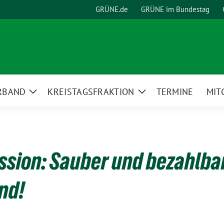
GRÜNE.de
GRÜNE im Bundestag
RBAND
KREISTAGSFRAKTION
TERMINE
MIT
Zeige
Zeige
Untermenü
Untermenü
ssion: Sauber und bezahlb
nd!