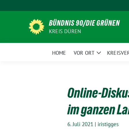
Weiter
zum
Inhalt
BÜNDNIS 90/DIE GRÜNEN
KREIS DÜREN
HOME
VOR ORT
KREISVE
Zeige
Untermenü
Online-Disku
im ganzen La
6. Juli 2021
|
iristigges