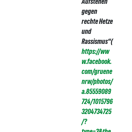
Aufstehen
gegen
rechte Hetze
und
Rassismus“(
https://ww
w.facebook.
com/gruene
nrw/photos/
a.85559089
724/1015796
3204734725
/?
type=3&the