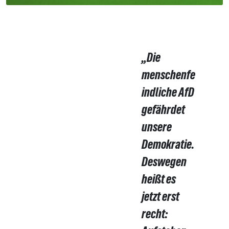
„Die
menschenfe
indliche AfD
gefährdet
unsere
Demokratie.
Deswegen
heißt es
jetzt erst
recht: