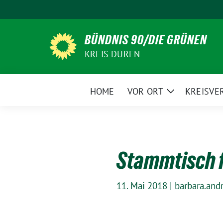
Weiter
zum
Inhalt
BÜNDNIS 90/DIE GRÜNEN
KREIS DÜREN
HOME
VOR ORT
KREISVE
Zeige
Untermenü
Stammtisch f
11. Mai 2018
|
barbara.and