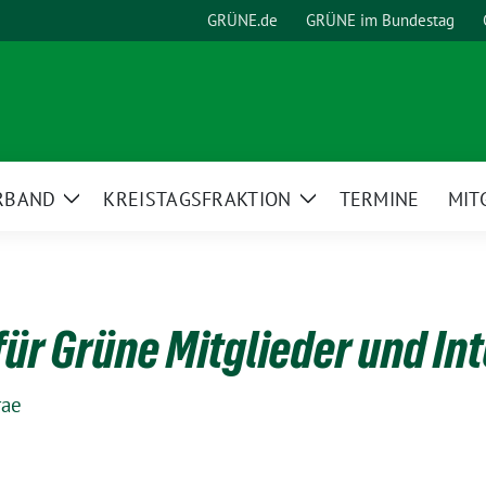
GRÜNE.de
GRÜNE im Bundestag
RBAND
KREISTAGSFRAKTION
TERMINE
MIT
Zeige
Zeige
Untermenü
Untermenü
ür Grüne Mitglieder und Int
rae