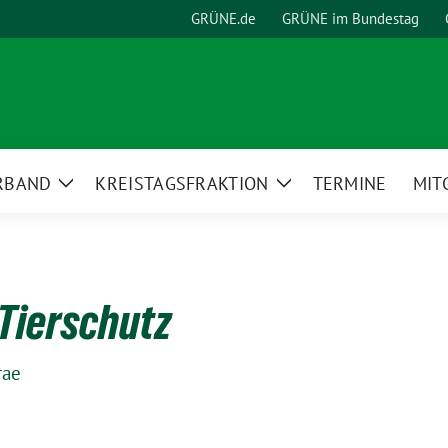
GRÜNE.de
GRÜNE im Bundestag
RBAND
KREISTAGSFRAKTION
TERMINE
MIT
Zeige
Zeige
Untermenü
Untermenü
 Tierschutz
rae