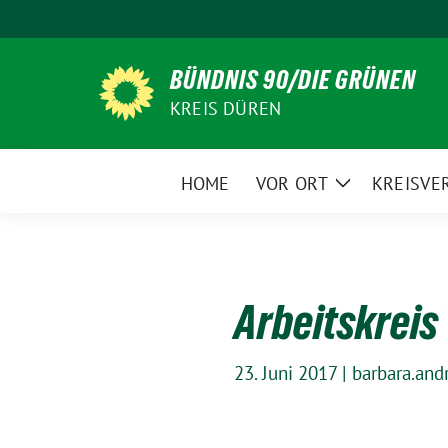
Weiter
zum
Inhalt
BÜNDNIS 90/DIE GRÜNEN
KREIS DÜREN
HOME
VOR ORT
KREISVE
Zeige
Untermenü
Arbeitskreis
23. Juni 2017
|
barbara.and