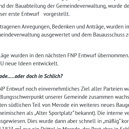
und der Bauabteilung der Gemeindeverwaltung, wurde de
ser erste Entwurf vorgestellt.
etragenen Anregungen, Bedenken und Anträge, wurden i
eindeverwaltung ausgewertet und dem Bauausschuss zu
hläge wurden in den nächsten FNP Entwurf übernommen.
DU neue Ideen entwickelt.
de…..oder doch in Schlich?
P Entwurf noch einvernehmliches Ziel aller Parteien war
iedlungsschwerpunkt unserer Gemeinde zusammen wachse
ten südlichen Teil von Merode ein weiteres neues Bauge
imischen als „Alter Sportplatz“ bekannt). Die interne 
usgewiesen. Dies wurde dann aber schnell in „mäßig“ kor
2
 17.823 m
nur ein Drittel in Merode, der Rest aber in Schl