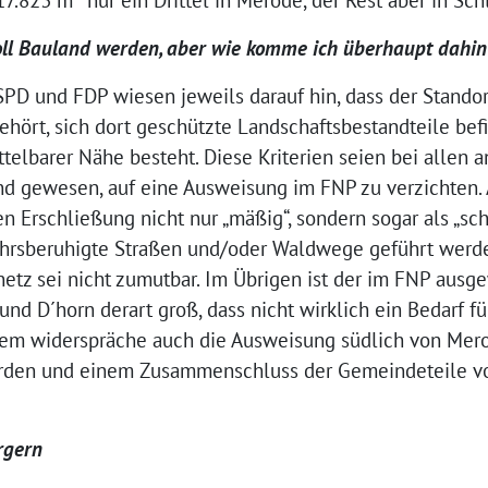
oll Bauland werden, aber wie komme ich überhaupt dahin
D und FDP wiesen jeweils darauf hin, dass der Stando
ehört, sich dort geschützte Landschaftsbestandteile be
telbarer Nähe besteht. Diese Kriterien seien bei allen 
d gewesen, auf eine Ausweisung im FNP zu verzichten. 
n Erschließung nicht nur „mäßig“, sondern sogar als „sch
ehrsberuhigte Straßen und/oder Waldwege geführt werde
etz sei nicht zumutbar. Im Übrigen ist der im FNP ausg
nd D´horn derart groß, dass nicht wirklich ein Bedarf f
em widerspräche auch die Ausweisung südlich von Mer
orden und einem Zusammenschluss der Gemeindeteile v
rgern