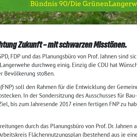
chtung Zukunft – mit schwarzen Misstönen.
D, FDP und das Planungsbüro von Prof. Jahnen sind sic
Langerwehe durchweg einig. Einzig die CDU hat Wünsche
er Bevölkerung stoßen.
(FNP) soll den Rahmen für die Entwicklung der Gemein
abstecken. In der Sondersitzung des Ausschusses für Ba
el, bis zum Jahresende 2017 einen fertigen FNP zu hab
eitungen durch das Planungsbüro von Prof. Dr. Jahnen a
beitskreis Flächennutzungsplan (bestehend aus je einem