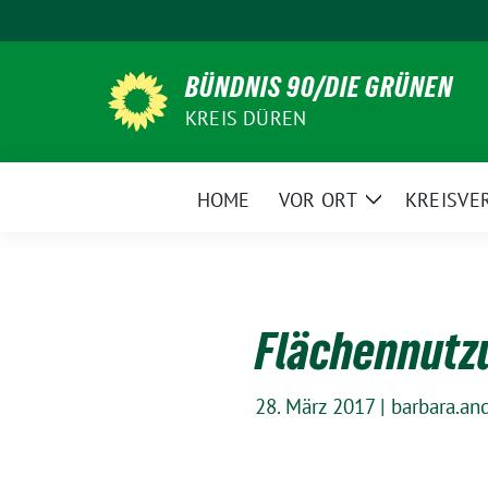
Weiter
zum
Inhalt
BÜNDNIS 90/DIE GRÜNEN
KREIS DÜREN
HOME
VOR ORT
KREISVE
Zeige
Untermenü
Flächennutz
28. März 2017
|
barbara.an