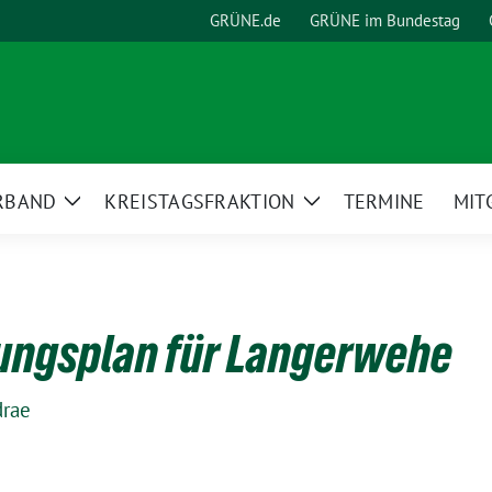
GRÜNE.de
GRÜNE im Bundestag
RBAND
KREISTAGSFRAKTION
TERMINE
MIT
Zeige
Zeige
Untermenü
Untermenü
ungsplan für Langerwehe
drae