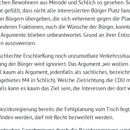
eichen Bewohnern aus Merode und Schlich so gesehen. S
t gefüllt, dass nicht alle interessierten Bürger Platz f
on Bürgern übergeben, die sich vehement gegen die Pla
nderen Fraktionen, noch die Wünsche der Bürger, konnt
 Argumente blieben unbeantwortet. Grund an ihrer Entsc
en auszuweisen.
schlechte Erschließung noch unzumutbare Verkehrssitu
ung der Bürger wird ignoriert. Das Argument „wir wolle
 kaum als Argument, jedenfalls als sachliches, bezeichn
gebietes M4 in Schlich). Welche Zielrichtung die CDU mi
falls kann es kaum das Ziel sein, die Interessen der dor
 Bezirksregierung bereits die Fehlplanung vom Tisch fegt
finden werden, darf mit Recht bezweifelt werden.
retischen Genehmigung durch die Bezirksregierung, wir