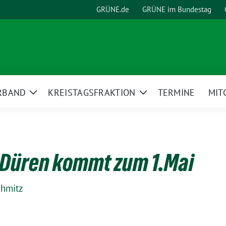
GRÜNE.de
GRÜNE im Bundestag
RBAND
KREISTAGSFRAKTION
TERMINE
MIT
Zeige
Zeige
Untermenü
Untermenü
L Düren kommt zum 1.Mai
chmitz