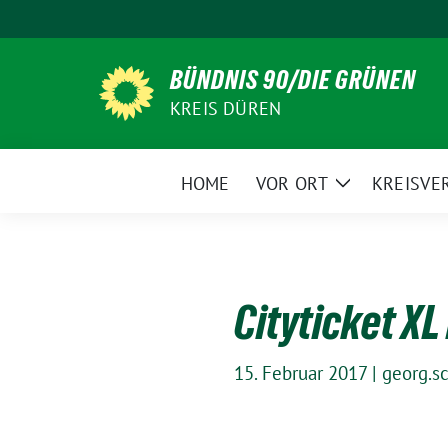
Weiter
zum
Inhalt
BÜNDNIS 90/DIE GRÜNEN
KREIS DÜREN
HOME
VOR ORT
KREISVE
Zeige
Untermenü
Cityticket X
15. Februar 2017
|
georg.s