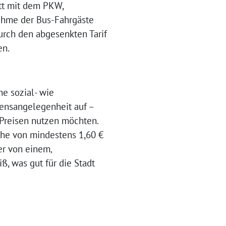
tt mit dem PKW,
unahme der Bus-Fahrgäste
rch den abgesenkten Tarif
en.
ne sozial- wie
zensangelegenheit auf –
 Preisen nutzen möchten.
öhe von mindestens 1,60 €
er von einem‚
iß, was gut für die Stadt