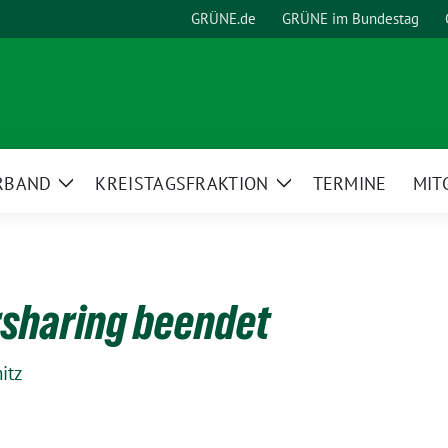
GRÜNE.de
GRÜNE im Bundestag
RBAND
KREISTAGSFRAKTION
TERMINE
MIT
Zeige
Zeige
Untermenü
Untermenü
rsharing beendet
itz