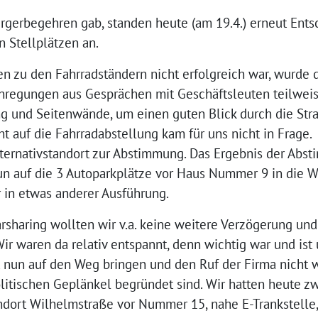
gerbegehren gab, standen heute (am 19.4.) erneut Ents
 Stellplätzen an.
 zu den Fahrradständern nicht erfolgreich war, wurde 
 Anregungen aus Gesprächen mit Geschäftsleuten teilw
g und Seitenwände, um einen guten Blick durch die Str
ht auf die Fahrradabstellung kam für uns nicht in Frage.
ternativstandort zur Abstimmung. Das Ergebnis der Abs
 auf die 3 Autoparkplätze vor Haus Nummer 9 in die W
 in etwas anderer Ausführung.
arsharing wollten wir v.a. keine weitere Verzögerung un
ir waren da relativ entspannt, denn wichtig war und ist 
t nun auf den Weg bringen und den Ruf der Firma nicht 
olitischen Geplänkel begründet sind. Wir hatten heute z
dort Wilhelmstraße vor Nummer 15, nahe E-Trankstelle,