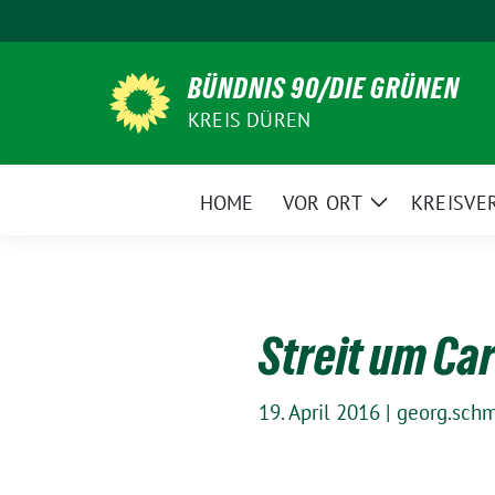
Weiter
zum
Inhalt
BÜNDNIS 90/DIE GRÜNEN
KREIS DÜREN
HOME
VOR ORT
KREISVE
Zeige
Untermenü
Streit um Ca
19. April 2016
|
georg.schm