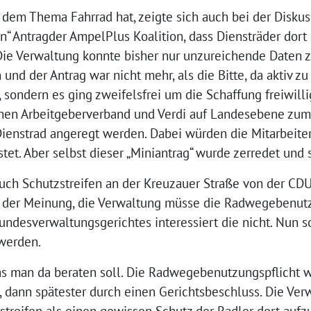
dem Thema Fahrrad hat, zeigte sich auch bei der Diskus
n“ Antragder AmpelPlus Koalition, dass Diensträder dort
. Die Verwaltung konnte bisher nur unzureichende Daten z
und der Antrag war nicht mehr, als die Bitte, da aktiv z
 sondern es ging zweifelsfrei um die Schaffung freiwil
schen Arbeitgeberverband und Verdi auf Landesebene zu
enstrad angeregt werden. Dabei würden die Mitarbeiter
stet. Aber selbst dieser „Miniantrag“ wurde zerredet und
s auch Schutzstreifen an der Kreuzauer Straße von der C
ch der Meinung, die Verwaltung müsse die Radwegebenutz
undesverwaltungsgerichtes interessiert die nicht. Nun s
werden.
was man da beraten soll. Die Radwegebenutzungspflicht w
 dann spätester durch einen Gerichtsbeschluss. Die Ver
treifen als einen gewissen Schutz der Radler dort aufzu