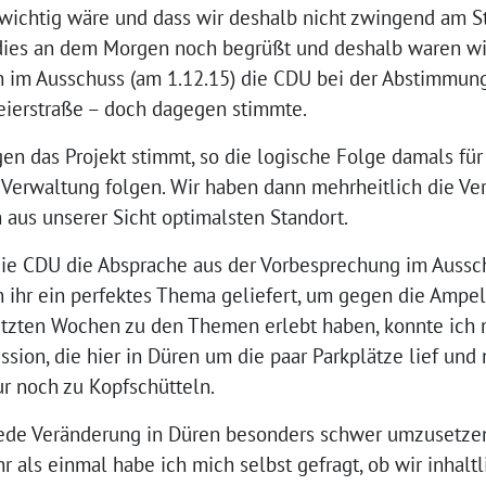
wichtig wäre und dass wir deshalb nicht zwingend am S
 dies an dem Morgen noch begrüßt und deshalb waren wir
n im Ausschuss (am 1.12.15) die CDU bei der Abstimmung 
eierstraße – doch dagegen stimmte.
n das Projekt stimmt, so die logische Folge damals fü
 Verwaltung folgen. Wir haben dann mehrheitlich die Ve
aus unserer Sicht optimalsten Standort.
ie CDU die Absprache aus der Vorbesprechung im Aussc
en ihr ein perfektes Thema geliefert, um gegen die Ampe
etzten Wochen zu den Themen erlebt haben, konnte ich 
ssion, die hier in Düren um die paar Parkplätze lief und 
ur noch zu Kopfschütteln.
jede Veränderung in Düren besonders schwer umzusetzen
r als einmal habe ich mich selbst gefragt, ob wir inhaltl