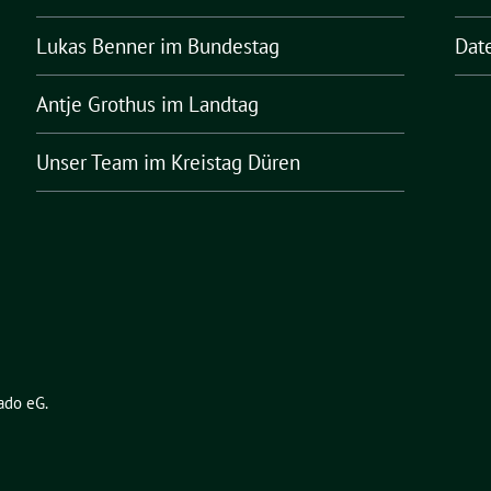
Lukas Benner
im Bundestag
Dat
Antje Grothus
im Landtag
Unser Team
im Kreistag Düren
ado eG
.