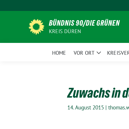
Weiter
zum
Inhalt
BÜNDNIS 90/DIE GRÜNEN
KREIS DÜREN
HOME
VOR ORT
KREISVE
Zeige
Untermenü
Zuwachs in d
14. August 2015
|
thomas.