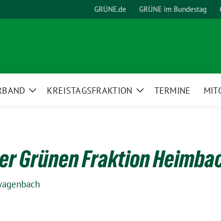
GRÜNE.de
GRÜNE im Bundestag
RBAND
KREISTAGSFRAKTION
TERMINE
MIT
Zeige
Zeige
Untermenü
Untermenü
er Grünen Fraktion Heimba
wagenbach