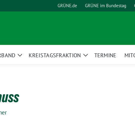
GRÜNE.de
GRÜNE im Bundestag
RBAND
KREISTAGSFRAKTION
TERMINE
MIT
Zeige
Zeige
Untermenü
Untermenü
huss
her