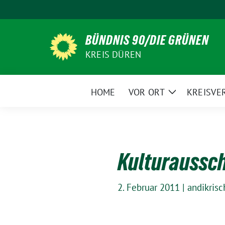
Weiter
zum
Inhalt
BÜNDNIS 90/DIE GRÜNEN
KREIS DÜREN
HOME
VOR ORT
KREISVE
Zeige
Untermenü
Kulturaussc
2. Februar 2011
|
andikrisc