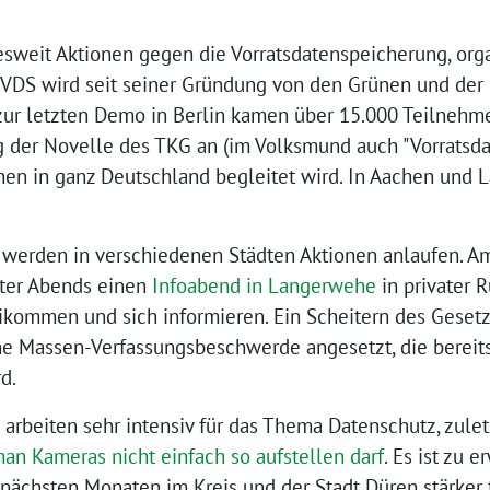
sweit Aktionen gegen die Vorratsdatenspeicherung, orga
is VDS wird seit seiner Gründung von den Grünen und de
zur letzten Demo in Berlin kamen über 15.000 Teilnehme
 der Novelle des TKG an (im Volksmund auch "Vorratsda
onen in ganz Deutschland begleitet wird. In Aachen und 
" werden in verschiedenen Städten Aktionen anlaufen. A
äter Abends einen
Infoabend in Langerwehe
in privater R
ikommen und sich informieren. Ein Scheitern des Gesetz
eine Massen-Verfassungsbeschwerde angesetzt, die berei
d.
rbeiten sehr intensiv für das Thema Datenschutz, zuletz
an Kameras nicht einfach so aufstellen darf
. Es ist zu 
ächsten Monaten im Kreis und der Stadt Düren stärker t