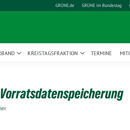
GRÜNE.de
GRÜNE im Bundestag
RBAND
KREISTAGSFRAKTION
TERMINE
MIT
Zeige
Zeige
Untermenü
Untermenü
 Vorratsdatenspeicherung
her