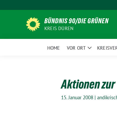
Weiter
zum
Inhalt
BÜNDNIS 90/DIE GRÜNEN
KREIS DÜREN
HOME
VOR ORT
KREISVE
Zeige
Untermenü
Aktionen zur
15. Januar 2008
|
andikrisc