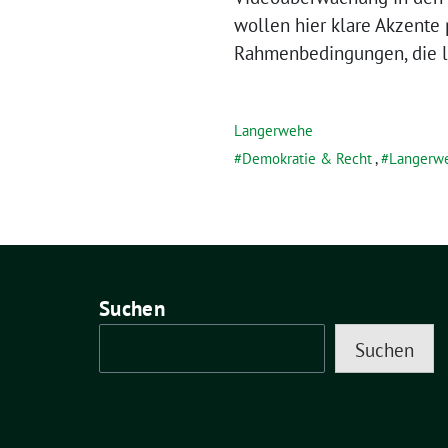
wollen hier klare Akzente 
Rahmenbedingungen, die le
Langerwehe
Demokratie & Recht
,
Langerw
Suchen
Suchen