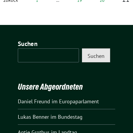
ZURÜCK
1
…
19
20
Suchen
Suchen
Unsere Abgeordneten
Daniel Freund
im Europaparlament
Lukas Benner
im Bundestag
Antje Grothus
im Landtag